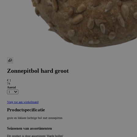
Zonnepitbol hard groot
€ 1
74
Aantal
Voeg toe aan winkelmand
Productspecificatie
grote en lekkere luchtige bol met zonnepitten
Seizoenen van assortimenten
Dit product is
door assortiment 'Harde bollen'