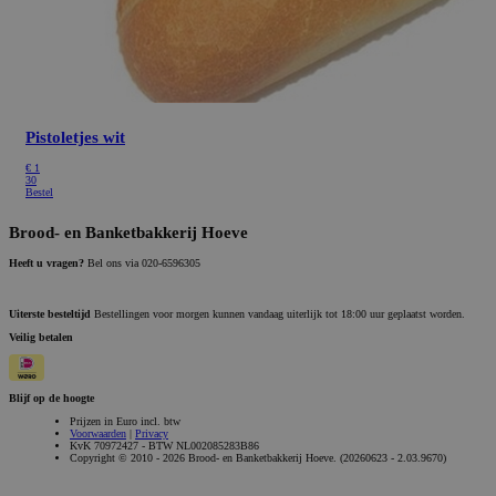
Pistoletjes wit
€
1
30
Bestel
Brood- en Banketbakkerij Hoeve
Heeft u vragen?
Bel ons via 020-6596305
Uiterste besteltijd
Bestellingen voor morgen kunnen vandaag uiterlijk tot 18:00 uur geplaatst worden.
Veilig betalen
Blijf op de hoogte
Prijzen in Euro incl. btw
Voorwaarden
|
Privacy
KvK 70972427 - BTW NL002085283B86
Copyright © 2010 - 2026 Brood- en Banketbakkerij Hoeve. (20260623 - 2.03.9670)