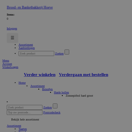
Brood- en Banketbakkerij Hoeve
Items:
0
Inloggen
☰
Assortiment
Aanbiedingen
Zoeken
Menu
Account
Winkelwagen
Verder winkelen
Verdergaan met bestellen
Home
Assortiment
Broodjes
Harde bollen
Zonnepitbol hard groot
Zoeken
Postcodecheck
Bekijk hele assortiment
Assortiment
Taarten