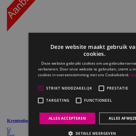
Krentenbollen
per 6
€
3
99
Bestel