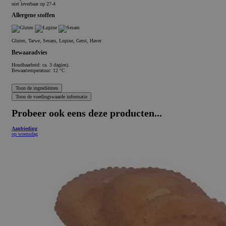
niet leverbaar op 27-4
Allergene stoffen
Gluten, Tarwe, Sesam, Lupine, Gerst, Haver
Bewaaradvies
Houdbaarheid: ca. 3 dag(en).
Bewaartemperatuur: 12 °C
Probeer ook eens deze producten...
Aanbieding
op woensdag