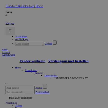
Brood- en Banketbakkerij Hoeve
Items:
0
Inloggen
☰
Assortiment
Aanbiedingen
Zoeken
Menu
Account
Winkelwagen
Verder winkelen
Verdergaan met bestellen
Home
Assortiment
Broodjes
Zachte bollen
HAMBURGER BROODJES 4 ST.
Zoeken
Postcodecheck
Bekijk hele assortiment
Assortiment
Taarten