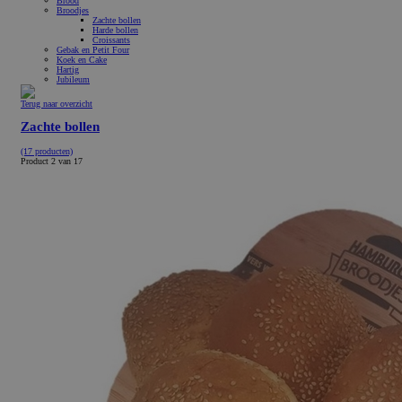
Brood
Broodjes
Zachte bollen
Harde bollen
Croissants
Gebak en Petit Four
Koek en Cake
Hartig
Jubileum
Terug naar overzicht
Zachte bollen
(17 producten)
Product 2 van 17