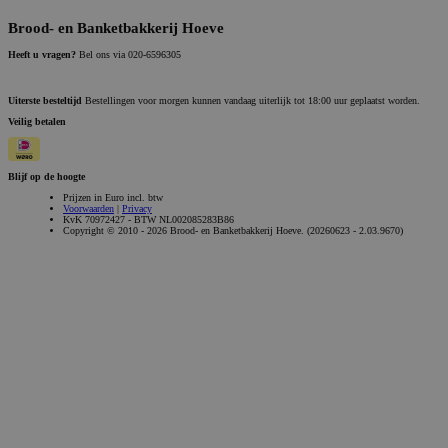
Brood- en Banketbakkerij Hoeve
Heeft u vragen?
Bel ons via 020-6596305
Uiterste besteltijd
Bestellingen voor morgen kunnen vandaag uiterlijk tot 18:00 uur geplaatst worden.
Veilig betalen
Blijf op de hoogte
Prijzen in Euro incl. btw
Voorwaarden
|
Privacy
KvK 70972427 - BTW NL002085283B86
Copyright © 2010 - 2026 Brood- en Banketbakkerij Hoeve. (20260623 - 2.03.9670)