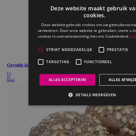
Gevulde koek
€
2
14
Bestel