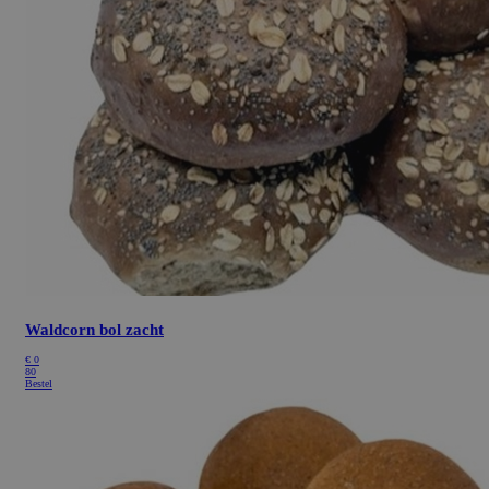
Waldcorn bol zacht
€
0
80
Bestel