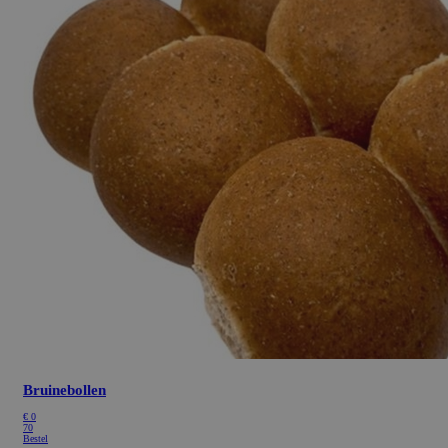
Bruinebollen
€
0
70
Bestel