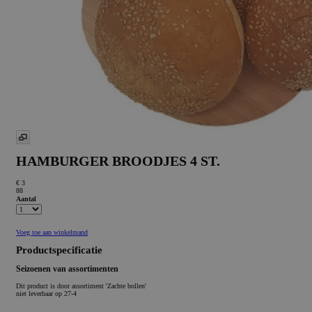
HAMBURGER BROODJES 4 ST.
€ 3
88
Aantal
Voeg toe aan winkelmand
Productspecificatie
Seizoenen van assortimenten
Dit product is
door assortiment 'Zachte bollen'
niet leverbaar op 27-4