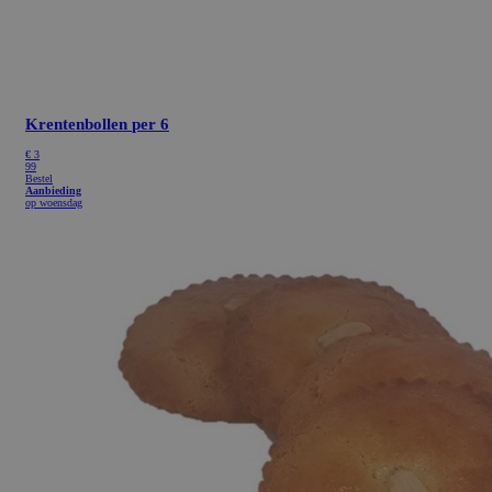
Krentenbollen
per 6
€
3
99
Bestel
Aanbieding
op woensdag