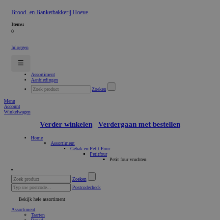
Brood- en Banketbakkerij Hoeve
Items:
0
Inloggen
☰
Assortiment
Aanbiedingen
Zoeken
Menu
Account
Winkelwagen
Verder winkelen
Verdergaan met bestellen
Home
Assortiment
Gebak en Petit Four
Petitfour
Petit four vruchten
Zoeken
Postcodecheck
Bekijk hele assortiment
Assortiment
Taarten