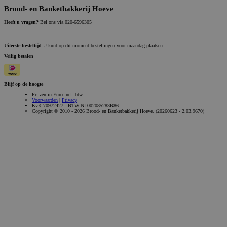
Brood- en Banketbakkerij Hoeve
Heeft u vragen?
Bel ons via 020-6596305
Uiterste besteltijd
U kunt op dit moment bestellingen voor maandag plaatsen.
Veilig betalen
Blijf op de hoogte
Prijzen in Euro incl. btw
Voorwaarden
|
Privacy
KvK 70972427 - BTW NL002085283B86
Copyright © 2010 - 2026 Brood- en Banketbakkerij Hoeve. (20260623 - 2.03.9670)