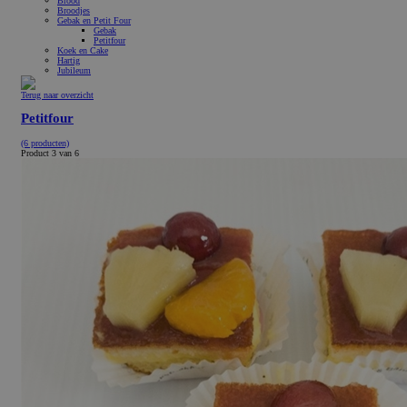
Brood
Broodjes
Gebak en Petit Four
Gebak
Petitfour
Koek en Cake
Hartig
Jubileum
Terug naar overzicht
Petitfour
(6 producten)
Product 3 van 6