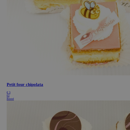
Petit four chipolata
€
3
02
Bestel