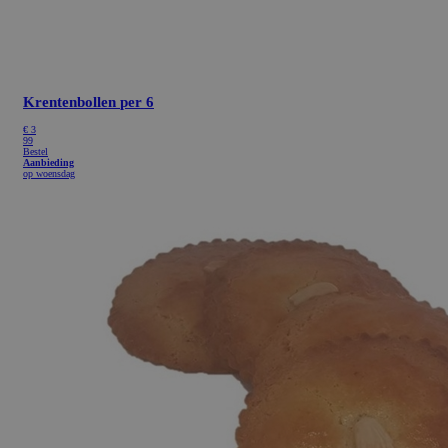
Krentenbollen
per 6
€
3
99
Bestel
Aanbieding
op woensdag