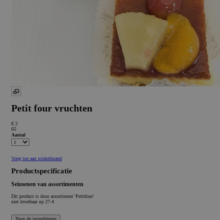
Petit four vruchten
€ 2
65
Aantal
Voeg toe aan winkelmand
Productspecificatie
Seizoenen van assortimenten
Dit product is
door assortiment 'Petitfour'
niet leverbaar op 27-4