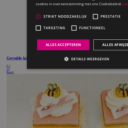
Gevulde koek
€
2
14
Bestel