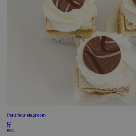
Petit four slagroom
€
2
65
Bestel